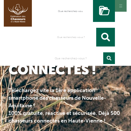
APPLICHASSE
CHASSEURS
CONNECTÉS !
Téléchargez vite la 1ère application
smartphone des chasseurs de Nouvelle-
Aquitaine !
100% gratuite, réactive et sécurisée. Déjà 500
chasseurs connectés en Haute-Vienne !