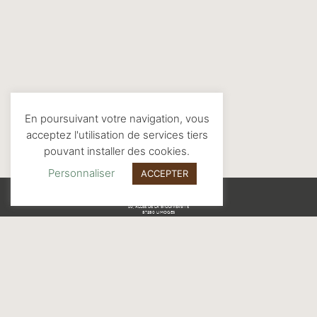
En poursuivant votre navigation, vous
acceptez l'utilisation de services tiers
pouvant installer des cookies.
Personnaliser
ACCEPTER
MAISON DE LA NATURE
10, ALLÉE DE LA BIODIVERSITÉ
87280 LIMOGES
TÉL : 05 55 01 39 00
MENTIONS LÉGALES
© 2021 TOUS DROITS RÉSERVÉS.
SUIVEZ-NOUS