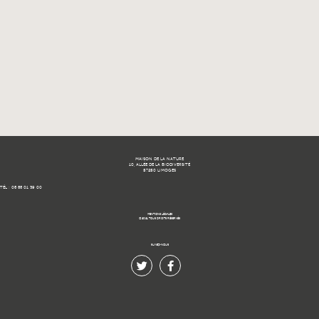
MAISON DE LA NATURE
10, ALLÉE DE LA BIODIVERSITÉ
87280 LIMOGES
TÉL : 05 55 01 39 00
MENTIONS LÉGALES
© 2021 TOUS DROITS RÉSERVÉS.
SUIVEZ-NOUS