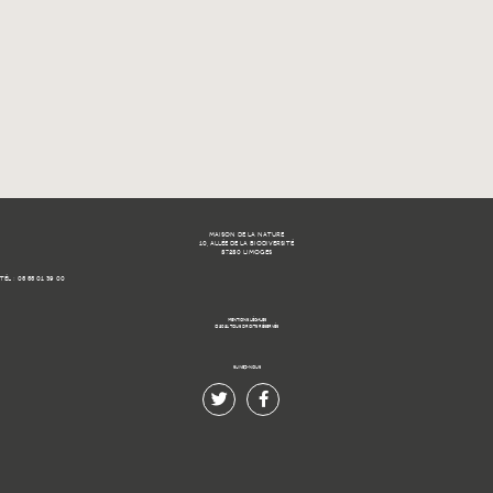
MAISON DE LA NATURE
10, ALLÉE DE LA BIODIVERSITÉ
87280 LIMOGES
TÉL : 05 55 01 39 00
MENTIONS LÉGALES
© 2021 TOUS DROITS RÉSERVÉS.
SUIVEZ-NOUS