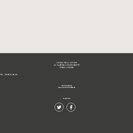
MAISON DE LA NATURE
10, ALLÉE DE LA BIODIVERSITÉ
87280 LIMOGES
TÉL : 05 55 01 39 00
MENTIONS LÉGALES
© 2021 TOUS DROITS RÉSERVÉS.
SUIVEZ-NOUS